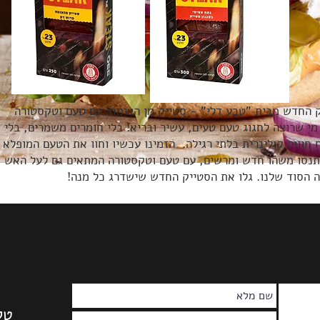
 החדש מבית "טבע דלי" - סטייק מן הצומח! עם טעם וטקסטורה
י שרוצה לחגוג טעם טעים, עשיר ובריא! בלי חומרים משמרים, בלי
וויה קולינרית בלתי רגילה. הזמינו עכשיו וחוו את הטעם המופלא
תנסו משהו חדש ומרשים, עם טעם וטקסטורה המתאים גם לעל האש כ
ה הסוד שלנו. גלו את הסטייק החדש שישדרג כל מנה!
טלפון