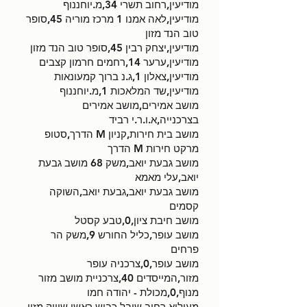
מודיעין,רחוב תשרי 34,מ.יוחננוף
מודיעין,לאה אמנו 1 מרכז מוריה 45,סופר
טוב הנד מזון
מודיעין,יצחק רבין 45,סופר טוב הנד מזון
מודיעין,ערער 14,רחמים חרמון קצבים
מודיעין,צאלון 1,ג.נ ברוך קמעונאות
מודיעין,שד המלאכות 1,מ.יוחננוף
מושב אמירים,מושב אמירים
בצרכנייה,א.ו.ר.י רביד
מושב בית חירות,קניון M הדרך,סטופ
מרקט חירות M הדרך
מושב גבעת יואב,משק 68 מושב גבעת
יואב,עלי מאמא
מושב גבעת יואב,גבעת יואב,השוקה
קסמים
מושב חיבת ציון,0,טבע קסטל
מושב עופר,כליל החורש 9,משק הר
פרחים
מושב עופר,0,צרכניה עופר
מזור,המייסדים 40,צרכניית מושב מזור
מנוף,0,מכולת - יהודה חמו
מעיליא,רחוב שובל כביש ראשי,שיווק מזון