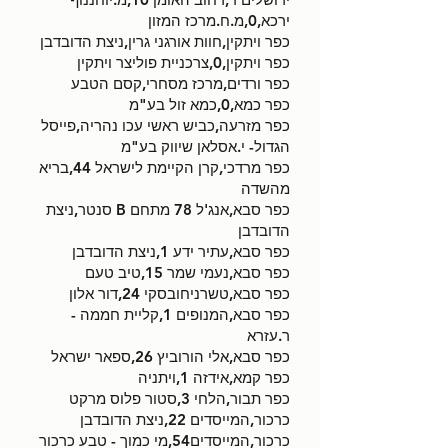
ירכא,0,מ.ח.מרכז המזון
כפר ויתקין,חוות אורגני גרין,ניצת הדובדבן
כפר ויתקין,0,צרכניית פוליצר ויתקין
כפר ורדים,מרכז מסחרי,קסם הטבע
כפר כמא,0,כמא זול בע"מ
כפר מזרעה,כביש ראשי עכו נהריה,פייסל
הגדול- י.אסלאן שיווק בע"מ
כפר מרדכי,קרן הקיימת לישראל 44,בריא
מהשדה
כפר סבא,אנג'ל 78 מתחם B סנטר,ניצת
הדובדבן
כפר סבא,עתיר ידע 1,ניצת הדובדבן
כפר סבא,נעמי שמר 15,טיב טעם
כפר סבא,טשרניחובסקי 24,דור אלון
כפר סבא,המנופים 1,קליית חממה -
ר.עזרא
כפר סבא,אלי הורוביץ 26,ספאר ישראל
כפר קמא,אידזה 1,ויתניה
כפר תבור,הלחי 3,סטור פלוס מרקט
כרכור,המייסדים 22,ניצת הדובדבן
כרכור,המייסדים54,מי כמוך - טבע כרכור