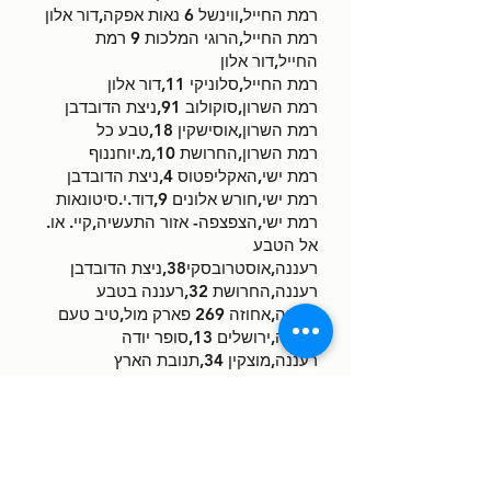
רמת החייל,ווינשל 6 נאות אפקה,דור אלון
רמת החייל,הרוגי המלכות 9 רמת
החייל,דור אלון
רמת החייל,סלוניקי 11,דור אלון
רמת השרון,סוקולוב 91,ניצת הדובדבן
רמת השרון,אוסישקין 18,טבע כל
רמת השרון,החרושת 10,מ.יוחננוף
רמת ישי,האקליפטוס 4,ניצת הדובדבן
רמת ישי,חורש אלונים 9,דוד.י.סיטונאות
רמת ישי,הצפצפה- אזור התעשיה,קיי. או.
אל הטבע
רעננה,אוסטרובסקי38,ניצת הדובדבן
רעננה,החרושת 32,רעננה בטבע
רעננה,אחוזה 269 פארק מול,טיב טעם
רעננה,ירושלים 13,סופר יודה
רעננה,מוצקין 34,תנובת הארץ
רעננה,הנופר 2,אקרמנס
רשפון,הפרחים 16,מ.מ סופר רשפון
רשפון,השיבולים 6,מכולת אורגנית
שבי ציון,דרך הים 5,שבי ציון מרקט
שדרות,קופנהגן 5,מ.יוחננוף