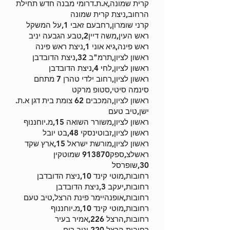
קרית שמונה,א.ת.דרומי מבנה חדש תחילת
הרחוב,ניצת קרית שמונה
קרני שומרון,רחבעם זאבי 1,על המשקל
ראש העין,משה דיין2,טבע הגבעה יניב
ראש פינה,גיא אוני 1,ניצת ראש פינה
ראשון לציון,תרמ"ב 32,ניצת הדובדבן
ראשון לציון,לחי 4,ניצת הדובדבן
ראשון לציון,רחוב ילדי טהרן 7 מתחם
סינמה סיטי,סטופ מרקט
ראשון לציון,המכבים 62 צומת בית דגן א.ת.
ישן,טיב טעם
ראשון לציון,משורר השואה 15,מ.יוחננוף
ראשון לציון,זבוטינסקי 48,בט יובל
ראשון לציון,מורשת ישראל 15,ארץ שקד
ראשלצ,ספק913870 שמוטקין
30,שופרסל
רחובות,מוטי קינד 10,ניצת הדובדבן
רחובות,יעקב 3,ניצת הדובדבן
רחובות,אופנהיימר פינת הרצל,טיב טעם
רחובות,מוטי קינד 10,מ.יוחננוף
רחובות,הרצל 226,אמיר בעיר
רחובות,הרצל 220,יניב רום