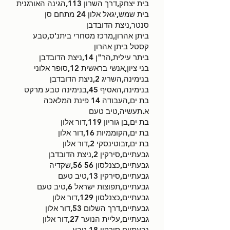
בית יצחק,דרך השרון 113,הגינה האורגנית
בית שמש,יגאל אלון 24 מתחם סן
סנטר,ניצת הדובדבן
ביתן אהרון,מרכז מסחרי ביתנ'ס,טבע
קסטל ביתן אהרון
ביתר עילית,הר"ן 14,ניצת הדובדבן
בני ציון,אנשי בראשית 12,סופר אלוני
בנימינה,השריג 2,ניצת הדובדבן
בנימינה,האסיף 45,בנימינה טבע מרקט
בת ים,העבודה 14 פינת המלאכה
א.תעשיה,טיב טעם
בת ים,בן גוריון 119,דור אלון
בת ים,הקוממיות 16,דור אלון
בת ים,זבוטינסקי 2,דור אלון
גבעתיים,סירקין 2,ניצת הדובדבן
גבעתיים,כצנלסון 56 56,שקדיה
גבעתיים,סירקין 13,טיב טעם
גבעתיים,תפוצות ישראל 6,טיב טעם
גבעתיים,כצנלסון 129,דור אלון
גבעתיים,דרך השלום 53,דור אלון
גבעתיים,עליית הנוער 27,דור אלון
גבעתיים,סירקין 18,טבע