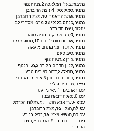
נתיבות,בעלי המלאכה 2,מ.יוחננוף
נתניה,סמילנסקי 4,ניצת הדובדבן
נתניה,שושנה דאמרי 10,ניצת הדובדבן
נתניה,פנחס בלנקי 23 מרכז מסחרי לב
יהלום,ניצת הדובדבן
נתניה,0,סטופמרקט נתניה סוהו
נתניה,שדרות טוס לנטוס 10,סטופ מרקט
נתניה,א.ת. דרומי מתחם איקאה
נתניה,טיב טעם
נתניה,צורן 2,מ.יוחננוף
נתניה,קניון הדרים הקידר 2,מ.יוחננוף
נתניה,הרצל27,דרור לוי בית טבע
נתניה,רחוב דודו דותן 8 א מרכז מסחרי
פיאנו,צרכניית פוליצר
עכו,הארבעה 1,מאי מרקט
עכו,0,סאלח דבאח ובניו
עספיא,שד אבא חושי 1,משתלות הכרמל
עפולה,חנקין 16,ניצת הדובדבן
עפולה,הנשיא ויצמן 16,כליל הטבע
פרדס חנה,תדהר 2 מרכז ביג,ניצת
הדובדבן