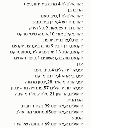
יהוד,אלטלף 4 מרכז ביג יהוד,ניצת
הדובדבן
יהוד,אלטלף 1,טיב טעם
יהוד,החורש 4,אורן בית טבע
יהוד,דרך העצמאות 9,סל הירק
יהוד,מקלב אורי 10,א.מ.א טיטי מרקט
יודפת,0,צרכניית יודפת
יוקנעם,דרך רבין 9 מרכז ביג,ניצת יוקנעם
יוקנעם,הפטל 1 יוקנעם עילית,סטופמרקט
יוקנעם מושבה,ראשונים 1,סופר האחים
עדן
יפו,שד' ירושלים 4,טיב טעם
יפו,רבי אחא 4,לורנס מרקט
יפו,יהודה מרגוזה 28,ינסון מרגוזה
יפו,שדרות ירושלים 57,פתחייה נור - ינסון
ירושלים,הדישון 21 מלחה,סל המושבה
הגרמנית
ירושלים א,אגריפס 99,ניצת הדובדבן
ירושלים א,אגריפס65,מחסני מזון עולם
הטבע
ירושלים א,אגריפס 69,הטחונה של שחר