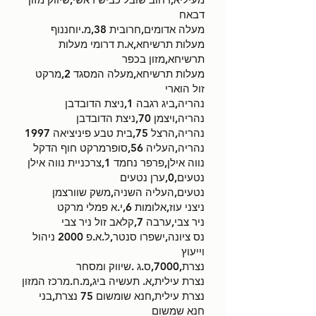
דבאח
מעלה אדומים,חרובית 38,מ.יוחננוף
מעלות תרשיחא,א.ת דרומי מעלות
תרשיחא,מזון בכפר
מעלות תרשיחא,מעלה המסגד 2,מרקט
זול הוארי
נהריה,ביג רגבה 1,ניצת הדובדבן
נהריה,ויצמן 70,ניצת הדובדבן
נהריה,הרצל 75,בית טבע פיניציאה 1997
נהריה,העליה 56,סופרמרקט חוף הדקל
נווה אילן,פרפר נחמד 1,צרכניית נווה אילן
נטעים,0,ערן נטעים
נטעים,העליה השניה,משק שוורצמן
ניצני עוז,אלומות 6,י.א פמלי מרקט
ניר צבי,ערבה 7,קלאב זול ניר צבי
נס ציונה,ישפרו סנטר,ל.א.פ 2000 ניהול
וייעוץ
נצרת,7000,ס.ג .שיווק ומסחר
נצרת עילית,א. תעשיה ביג,מ.ח.מרכז המזון
נצרת עילית,חנא שומשום 75 נצרת,בני
חנא שמשום