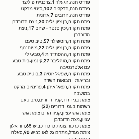
פרדס חנה,הגעלד 1,צרכניית פוליצר
פרדס חנה,הדקלים 102,סיטי מרקט
פרדס חנה,חרובים 7,אדונית
פתח תקווה,בן ציון גליס 30,ניצת הדובדבן
פתח תקווה,יכין סנטר - שחם 17,ניצת
הדובדבן
פתח תקווה,רוטשילד 57,טיב טעם
פתח תקווה,בן ציון גליס 22,מ.יוחננוף
פתח תקווה,ההסתדרות 4,טבעי לי
פתח תקווה,מוהליבר 27,קינמון-בית טבע
עם אלטרנטיבה
פתח תקווה,שפיגל זוסיה 3,בוטיק טבע
ובריאות - תבואות השדה
פתח תקווה,רפאל איתן 4,פרימיום מרקט
במושבה
צומת בני דרור,קניון דרורים,טיב טעם
רשתות בעמ- דרורים (22)
צומת גוש עציון,קניון הרים צומת גוש
עציון,ניצת הדובדבן
צומת כרכור,צומת כרכור כביש 65,דור אלון
צומת מגדל,מתחם גלילאו כביש 90,סאלח
דבאח ובניו