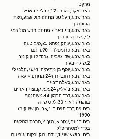
מרקט
באר יעקב,שא נס 17,תבליני השפע
באר שבע,העל 30 מתחם מול שבע,ניצת
הדובדבן
באר שבע,ביג באר 7 מתחם חדש מול רמי
לוי,ניצת הדובדבן
באר שבע,יצחק נפחא 25,טיב טעם
באר שבע,טרומפלדור 90,רותם
באר שבע,שד' טיביהו גרנד קניון קומה
2,שוקה בעיר
באר שבע,יוסף בן מתיתיהו 76/4,חלבי לי
באר שבע,רחוב ירדן 24 מתחם איקאה
באר שבע,סאלח דבאח
באר שבע,ביאליק 24,א.א קבוצת האחים
באר שבע,דרך חרמון 48,מ.יוחננוף
בורגתה,הארז 30,לקט שדה
בית זית,דרך הזיתים 1,אבי חן שיווק מזון
1990
בית חנינה,ג'סר א, נטף 2,חברת מחלאת
בלדי למסחר כללי
בית יהושע,שני 1,שדה ירוק ירקות אורגנים