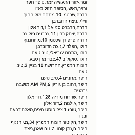
זמר,אזור התעשיה זמר,סופר חפר
זרזיר,ראשי,הסופר הזול באזו
חדרה,שכטמן 10 מתחם מול החוף
ווילג',ניצת הדובדבן
חדרה,הרברט סמואל 1,דור אלון
חדרה,יצחק רבין 11,צרכניה פוליצר
חדרה,פרפ דן שכטמן 10,מ.יוחננוף
חולון,הפלד 7,ניצת הדובדבן
חולון,מתחם עזריאלי,טיב טעם
חולון,סוקולוב 47,צבר מזון טבע
חוצות המפרץ,החרושת 10 בניין 2,טיב
טעם
חיפה,מחניים 4,טיב טעם
חיפה,רחוב בן גוריון 6,AM-PM מושבה
גרמנית
חיפה,שדרות מוריה 128,דור אלון
חיפה,אילנות 2,דור אלון
חיפה,טופז 1 ציק פוסט חיפה,סאלח דבאח
ובניו
חיפה,הקיטור חוצות המפרץ 34,מ.יוחננוף
חיפה ה,נתן קומוי 7 נוה שאנן,ניצת
הדובדבן