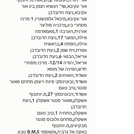
אור עקיבא,שד' הנשיא ויצמן ביג אור
עקיבא,ניצת הדובדבן
אור עקיבא,מיכאל גלפנשטיין 1 מרכז
מסחרי ביג,צרכניה פוליצר
אורנית,הערבה 1,מאמאדמה
אילת,המוצר 17,ניצת הדובדבן
אילת,הסתת 4,בראשית
אפרת,זית שמן 2,ניצת הדובדבן
אריאל,הבנאי 6,ניצת הדובדבן
אריאל,יהודה 12/14- מרכז מסחרי
חדש,הפינה של מוסא
אשדוד,האורגים 2,ניצת הדובדבן
אשדוד,זבוטינסקי פינת וייצמן מתחם פאוור
סנטר,טיב טעם
אשדוד,זיבוטינסקי 27,מ.יוחננוף
אשקלון,פאוור סנטר אשקלון 1,ניצת
הדובדבן
אשקלון,התחיה 1,טיב טעם
אשקלון,מתחם גלובוס סנטר
מבקיעים,מ.יוחננוף
באקה אל גרביה,אקאסמי 5,B.M טבע